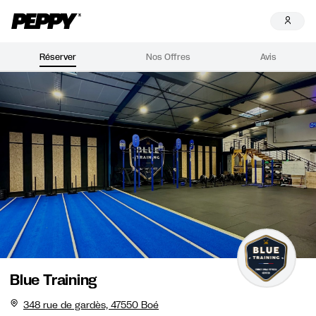
Réserver
Nos Offres
Avis
Blue Training
348 rue de gardès, 47550 Boé