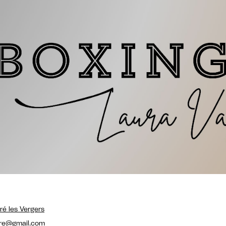
ré les Vergers
are@gmail.com