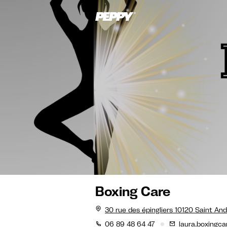
Boxing Care
30 rue des épingliers 10120 Saint And
06 89 48 64 47
laura.boxingc