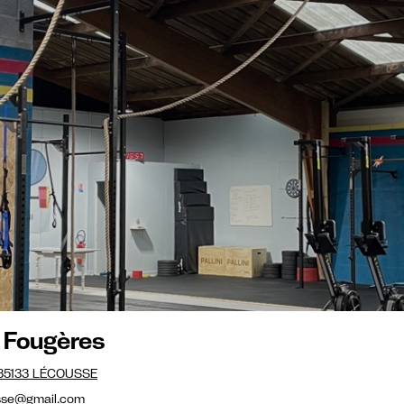
 Fougères
c 35133 LÉCOUSSE
sse@gmail.com