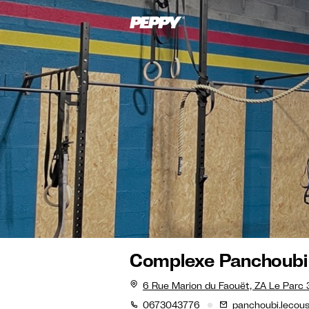
Complexe Panchoubi
6 Rue Marion du Faouët, ZA Le Par
0673043776
panchoubi.lecou