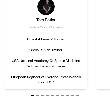
Tom Potier
Head Coach & Owner
CrossFit Level 2 Trainer
CrossFit Kids Trainer
USA National Academy Of Sports Medicine
Certified Personal Trainer
European Register of Exercise Professionals
level 3 & 4
Item
1
of