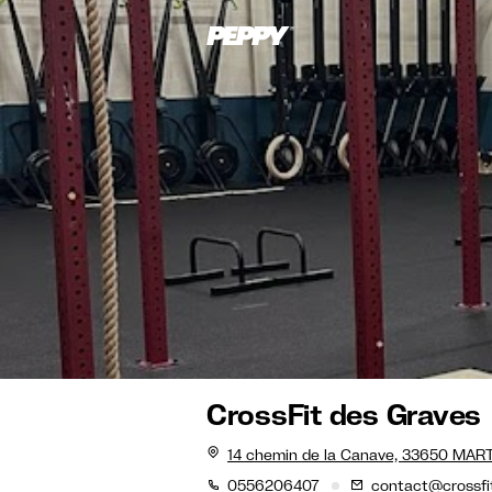
CrossFit des Graves
14 chemin de la Canave, 33650 MAR
0556206407
contact@crossfi