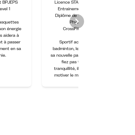
at BPJEPS
Licence STAPS mention:
evel 1
Entrainement Sportif
Diplôme de Préparateur
asquettes
Physique
 son énergie
CrossFit Level 1
s aidera à
et à passer
Sportif accompli en
ment en sa
badminton, le CrossFit est
ie.
sa nouvelle passion. Ne vous
fiez pas trop à sa
tranquillité, il pourra vous
motiver le moment venu.