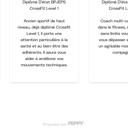
Diplômé D’état BPJEPS
Diplômé D’ét
CrossFit Level 1
CrossFit L
Ancien sportif de haut
Coach multi-c
niveau, déjà diplômé Crossfit
dans le fitness,
Level 1, il porte une
sans limite vou
attention particulière à la
vous dépasser 
santé et au bien-être des
un agréable mo
adhérents. Il saura vous
compagn
aider à améliorer vos
mouvements techniques.
Propulsé par