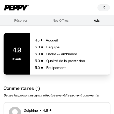
Réserver
Nos Offres
Avis
4.5
Accueil
5.0
L'équipe
4.9
5.0
Cadre & ambiance
2 avis
5.0
Qualité de la prestation
5.0
Équipement
Commentaires (1)
Seules les personnes ayant effectué une visite peuvent commenter
Delphine
•
4.8