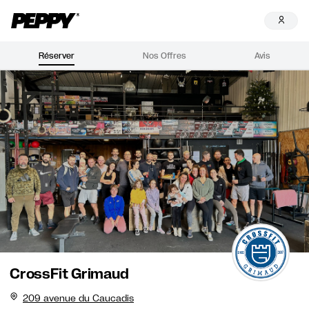
Réserver
Nos Offres
Avis
CrossFit Grimaud
209 avenue du Caucadis