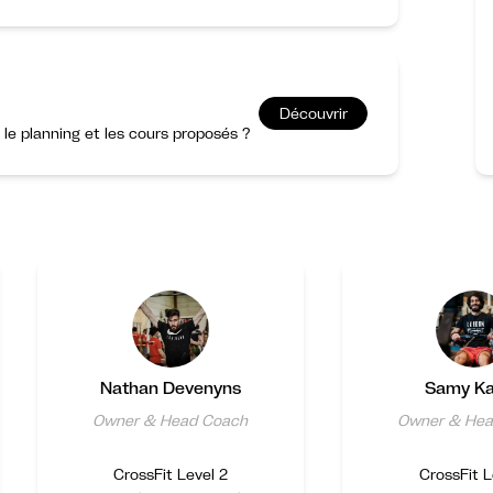
Découvrir
r le planning et les cours proposés ?
Nathan Devenyns
Samy K
Owner & Head Coach
Owner & Hea
CrossFit Level 2
CrossFit L