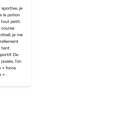
 sportive, je
s la potion
tout petit.
, course
tball, je me
urellement
 tant
portif. De
posée, l’on
e « force
e » .