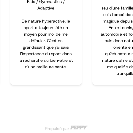
Kids / Gymnastics /
Adaptive
Issu d’une famille
suis tombé dan
De nature hyperactive, le
magique depuis 
sport a toujours été un
Entre tennis
moyen pour moi de me
automobile et foo
défouler. C’est en
suis donc nat
grandissant que j’ai saisi
orienté en
l’importance du sport dans
qu’éducateur s
la recherche du bien-être et
nature calme et 
d’une meilleure santé.
me qualifie d
tranquill
Propulsé par