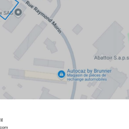
rg
.com