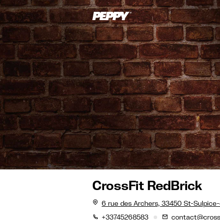
CrossFit RedBrick
6 rue des Archers, 33450 St-Sulpic
+33745268583
contact@crossfi