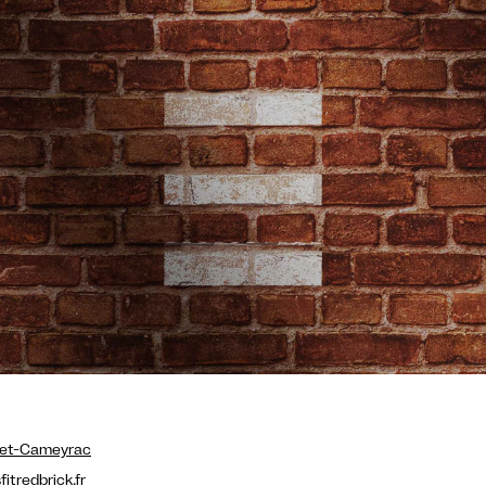
e-et-Cameyrac
tredbrick.fr