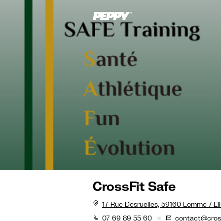
CrossFit Safe
17 Rue Desruelles, 59160 Lomme / Lil
07 69 89 55 60
contact@cross