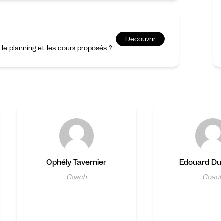
Découvrir
r le planning et les cours proposés ?
Ophély Tavernier
Edouard D
Coach
Coac