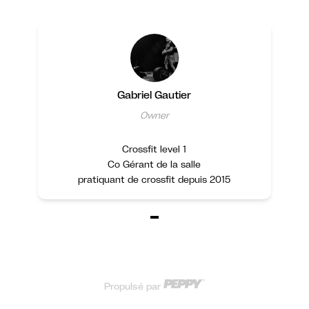
Gabriel Gautier
Owner
Crossfit level 1
Co Gérant de la salle
pratiquant de crossfit depuis 2015
Item
1
of
1
Propulsé par