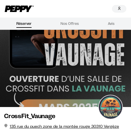
Réserver
Nos Offres
Avis
CrossFit_Vaunage
135 rue du puech zone de la montée rouge 30310 Vergèze