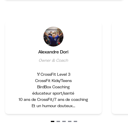
Alexandre Dori
Owner & Coach
🏅CrossFit Level 3
CrossFit Kids/Teens
BirdBox Coaching
éducateur sport/santé
10 ans de CrossFit/7 ans de coaching
Et un humour douteux...
Item