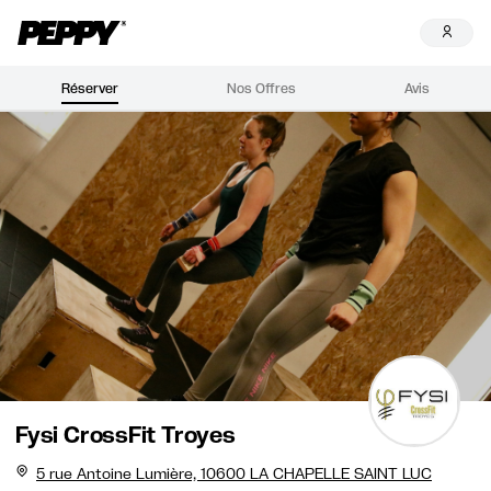
Réserver
Nos Offres
Avis
Fysi CrossFit Troyes
5 rue Antoine Lumière, 10600 LA CHAPELLE SAINT LUC