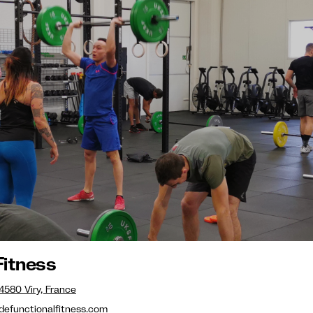
Fitness
580 Viry, France
efunctionalfitness.com