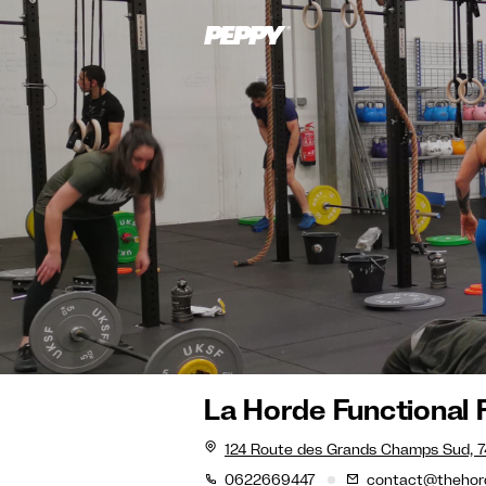
La Horde Functional 
124 Route des Grands Champs Sud, 74
0622669447
contact@thehord