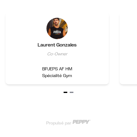
Laurent Gonzales
Co-Owner
BPJEPS AF HM
Item
1
of
2
Propulsé par