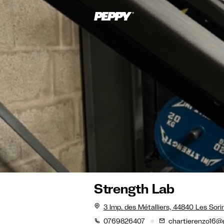
Strength Lab
3 Imp. des Métalliers, 44840 Les Sori
0769826407
chartierenzo16@