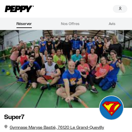
Réserver
Nos Offres
Avis
Super7
Gymnase Maryse Bastié, 76120 Le Grand-Quevilly