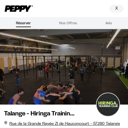
Réserver
Nos Offres
Avis
Talange - Hiringa Training Club
Rue de la Grande Rayée ZI de Hauconcourt - 57280 Talange