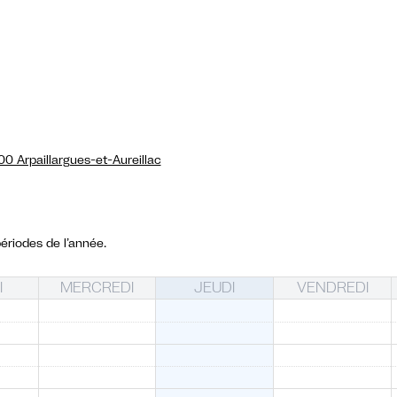
0 Arpaillargues-et-Aureillac
ériodes de l’année.
I
MERCREDI
JEUDI
VENDREDI